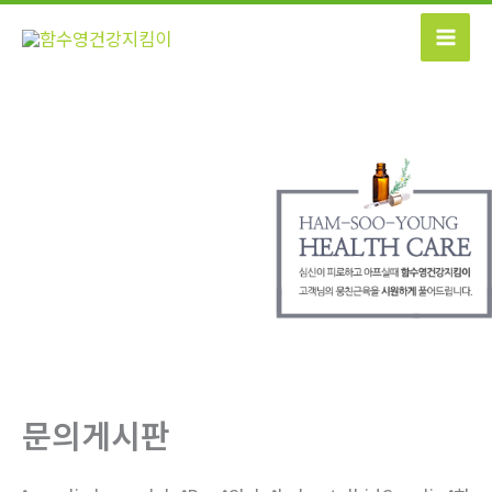
콘
텐
츠
로
건
너
뛰
기
문의게시판