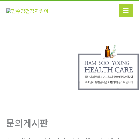
콘
텐
츠
로
건
너
뛰
기
문의게시판