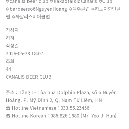
✡️canalis beer club ✡️kakaotalkidCanalis ✡️Club
✡️barbeerso6NguyenHoang ✡️맥주클럽 ✡️하노이한인클
럽 ✡️까날리스비어클럽
작성자
하하
작성일
2026-05-28 18:07
조회
44
CANALIS BEER CLUB
주소 : Tầng 1- Tòa nhà Dolphin Plaza, số 6 Nuyễn
Hoàng, P. Mỹ Đình 2, Q. Nam Từ Liêm, HN
☎ Hotline Vietnamese : 033.55.23456
☎ Hotline Korean : 086.826.1680 (Mr. Yeo Ji Hun)