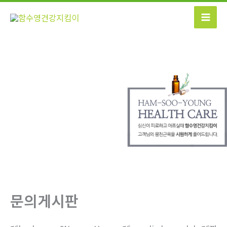
콘
텐
츠
로
건
너
뛰
기
문의게시판