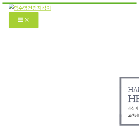
콘
텐
츠
로
건
너
뛰
기