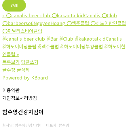
인쇄
«
⭕️canalis beer club ⭕️kakaotalkidCanalis ⭕️Club
⭕️barbeerso6NguyenHoang ⭕️맥주클럽 ⭕️하노이한인클럽
⭕️까날리스비어클럽
✌canalis beer club ✌Bar ✌Club ✌kakaotalkidCanalis
✌하노이미딩클럽 ✌맥주클럽 ✌하노이미딩부킹클럽 ✌하노이한
인클럽
»
목록보기
답글쓰기
글수정
글삭제
Powered by KBoard
이용약관
개인정보처리방침
함수영건강지킴이
회사명: 함수영건강지킴이 대표자: 함수영