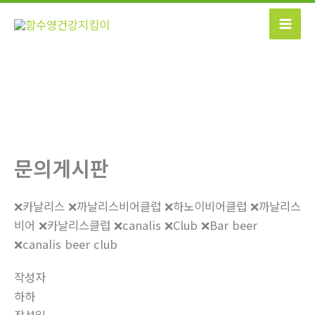
콘
텐
츠
로
건
너
뛰
기
문의게시판
❌카날리스 ❌까날리스비어클럽 ❌하노이비어클럽 ❌까날리스
비어 ❌카날리스클럽 ❌canalis ❌Club ❌Bar beer
❌canalis beer club
작성자
하하