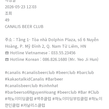
작성일
2026-05-23 12:03
조회
49
CANALIS BEER CLUB
주소 : Tầng 1- Tòa nhà Dolphin Plaza, số 6 Nuyễn
Hoàng, P. Mỹ Đình 2, Q. Nam Từ Liêm, HN
☎ Hotline Vietnamese : 033.55.23456
☎ Hotline Korean : 086.826.1680 (Mr. Yeo Ji Hun)
#canalis #canalisbeerclub #beerclub #barclub
#kakaotalkidCanalis #Barbeer
#canalisbeerclub #sinhnhat
#barbeerso6NguyenHoang #beerclub #Bar #Club
#하노이미딩클럽 #맥주클럽 #하노이미딩부킹클럽 #하노이
한인클럽 #카날리스클럽