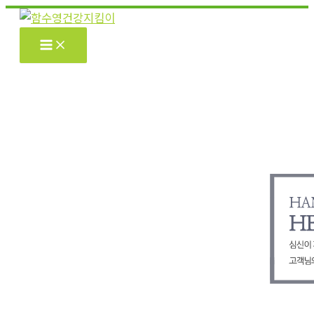
콘
텐
츠
로
건
너
뛰
기