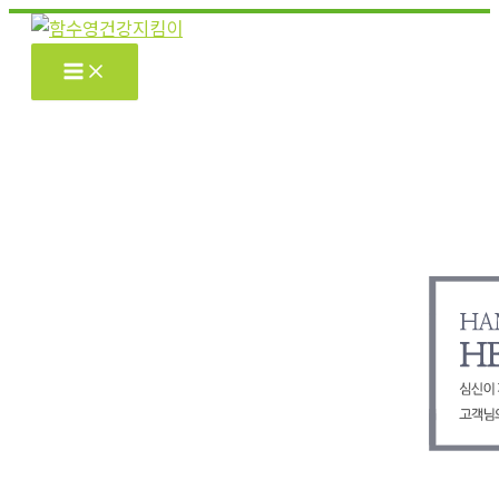
콘
텐
츠
로
건
너
뛰
기