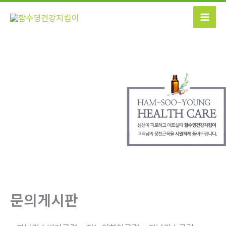
콘
텐
츠
로
건
너
뛰
기
문의게시판