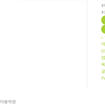
#
#
«
까
☑
럽
P
이용약관