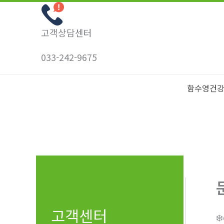
콘
텐
고객상담센터
츠
로
033-242-9675
건
너
함수영건
뛰
기
고객센터
❄