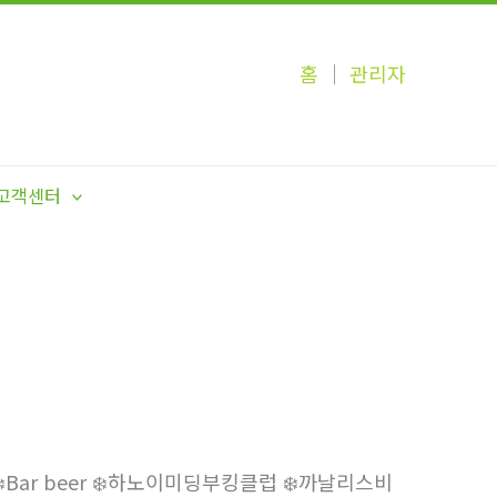
홈
│
관리자
고객센터
Hoang ❄️Bar beer ❄️하노이미딩부킹클럽 ❄️까날리스비