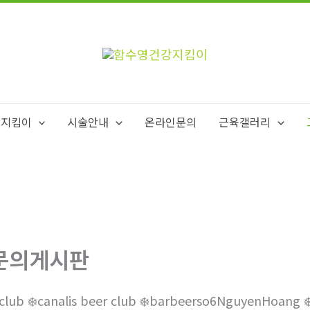
강지킴이
시술안내
온라인문의
근육갤러리
문의게시판
️club ❄️canalis beer club ❄️barbeerso6Nguyen