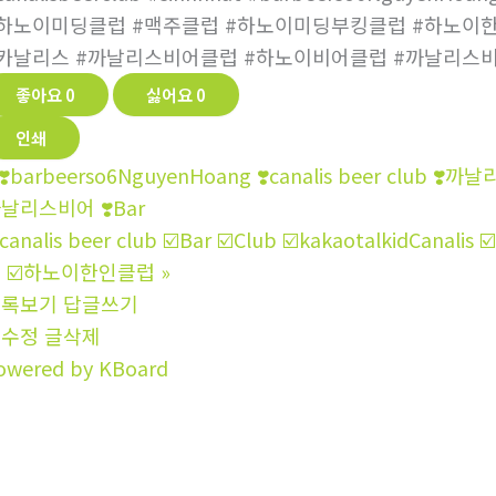
하노이미딩클럽 #맥주클럽 #하노이미딩부킹클럽 #하노이
카날리스 #까날리스비어클럽 #하노이비어클럽 #까날리스
좋아요
0
싫어요
0
인쇄
❣️barbeerso6NguyenHoang ❣️canalis beer clu
날리스비어 ❣️Bar
️canalis beer club ☑️Bar ☑️Club ☑️kakaotalki
 ☑️하노이한인클럽
»
목록보기
답글쓰기
글수정
글삭제
owered by KBoard