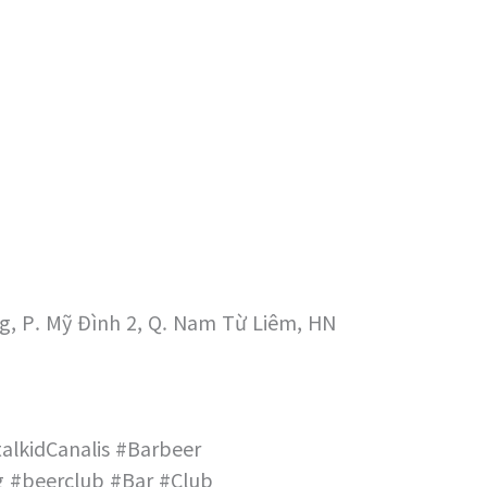
g, P. Mỹ Đình 2, Q. Nam Từ Liêm, HN
alkidCanalis #Barbeer
 #beerclub #Bar #Club