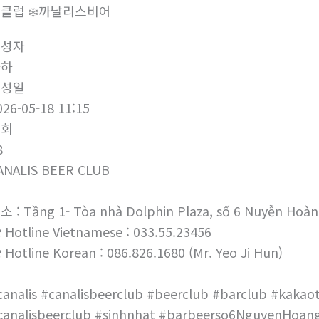
클럽 ❄️까날리스비어
작성자
하하
작성일
026-05-18 11:15
조회
8
ANALIS BEER CLUB
소 : Tầng 1- Tòa nhà Dolphin Plaza, số 6 Nuyễn Hoàn
 Hotline Vietnamese : 033.55.23456
 Hotline Korean : 086.826.1680 (Mr. Yeo Ji Hun)
canalis #canalisbeerclub #beerclub #barclub #kakaot
canalisbeerclub #sinhnhat #barbeerso6NguyenHoang