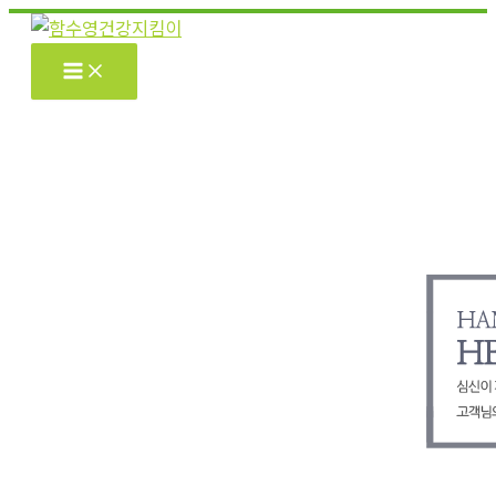
콘
텐
츠
로
건
너
뛰
기