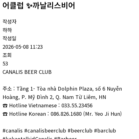
어클럽 ✨까날리스비어
작성자
하하
작성일
2026-05-08 11:23
조회
53
CANALIS BEER CLUB
주소 : Tầng 1- Tòa nhà Dolphin Plaza, số 6 Nuyễn
Hoàng, P. Mỹ Đình 2, Q. Nam Từ Liêm, HN
☎ Hotline Vietnamese : 033.55.23456
☎ Hotline Korean : 086.826.1680 (Mr. Yeo Ji Hun)
#canalis #canalisbeerclub #beerclub #barclub
#kakaotalkidCanalis #Barbeer