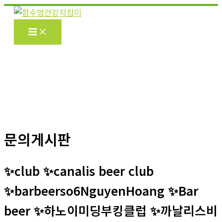
콘
텐
츠
로
건
너
뛰
기
문의게시판
✨club ✨canalis beer club
✨barbeerso6NguyenHoang ✨Bar
beer ✨하노이미딩부킹클럽 ✨까날리스비