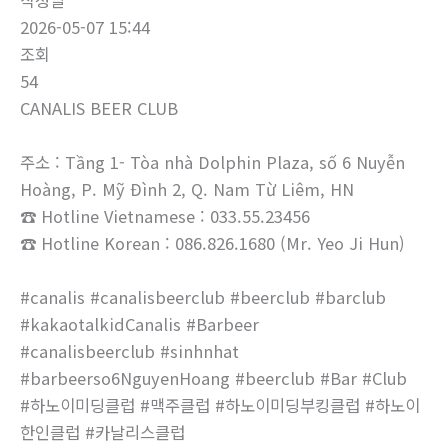
작성일
2026-05-07 15:44
조회
54
CANALIS BEER CLUB
주소 : Tầng 1- Tòa nhà Dolphin Plaza, số 6 Nuyễn
Hoàng, P. Mỹ Đình 2, Q. Nam Từ Liêm, HN
☎ Hotline Vietnamese : 033.55.23456
☎ Hotline Korean : 086.826.1680 (Mr. Yeo Ji Hun)
#canalis #canalisbeerclub #beerclub #barclub
#kakaotalkidCanalis #Barbeer
#canalisbeerclub #sinhnhat
#barbeerso6NguyenHoang #beerclub #Bar #Club
#하노이미딩클럽 #맥주클럽 #하노이미딩부킹클럽 #하노이
한인클럽 #카날리스클럽