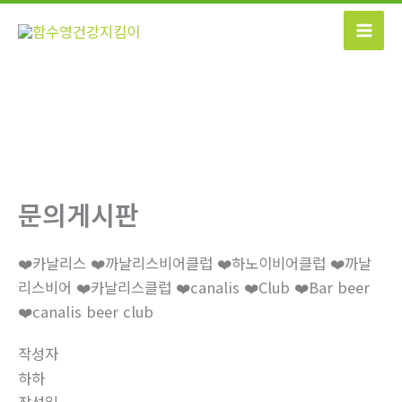
콘
텐
츠
로
건
너
뛰
기
문의게시판
❤️카날리스 ❤️까날리스비어클럽 ❤️하노이비어클럽 ❤️까날
리스비어 ❤️카날리스클럽 ❤️canalis ❤️Club ❤️Bar beer
❤️canalis beer club
작성자
하하