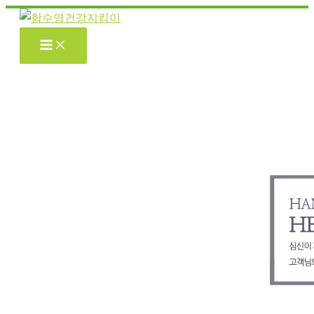
콘
텐
츠
로
건
너
뛰
기