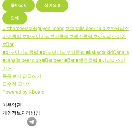
좋아요
0
싫어요
0
인쇄
«
✡️barbeerso6NguyenHoang ✡️canalis beer club ✡️까날리스
비어클럽 ✡️하노이미딩부킹클럽 ✡️맥주클럽 ✡️까날리스비어
✡️Bar
■하노이미딩클럽 ■하노이미딩부킹클럽 ■kakaotalkidCanalis
■canalis beer club ■Bar beer ■Bar ■맥주클럽 ■까날리스비
어
»
목록보기
답글쓰기
글수정
글삭제
Powered by KBoard
이용약관
개인정보처리방침