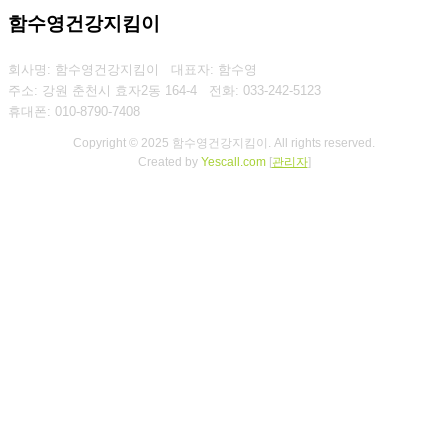
함수영건강지킴이
회사명: 함수영건강지킴이 대표자: 함수영
주소: 강원 춘천시 효자2동 164-4
전화: 033-242-5123
휴대폰: 010-8790-7408
Copyright © 2025 함수영건강지킴이. All rights reserved.
Created by
Yescall.com
[
관리자
]