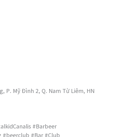
g, P. Mỹ Đình 2, Q. Nam Từ Liêm, HN
alkidCanalis #Barbeer
 #beerclub #Bar #Club