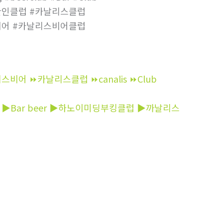
한인클럽 #카날리스클럽
비어 #카날리스비어클럽
 ⏩카날리스클럽 ⏩canalis ⏩Club
nHoang ▶Bar beer ▶하노이미딩부킹클럽 ▶까날리스