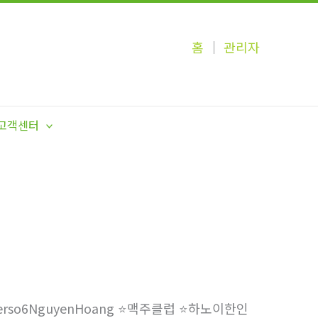
홈
│
관리자
고객센터
️barbeerso6NguyenHoang ⭐️맥주클럽 ⭐️하노이한인