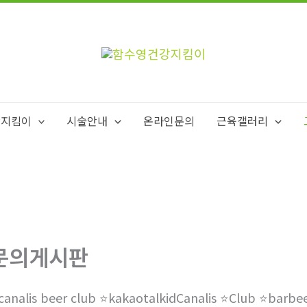
강지킴이
시술안내
온라인문의
근육갤러리
문의게시판
️canalis beer club ⭐️kakaotalkidCanalis ⭐️Club ⭐