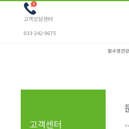
콘
텐
고객상담센터
츠
로
033-242-9675
건
너
함수영건
뛰
기
고객센터
⭐