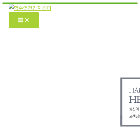
콘
텐
츠
로
건
너
뛰
기