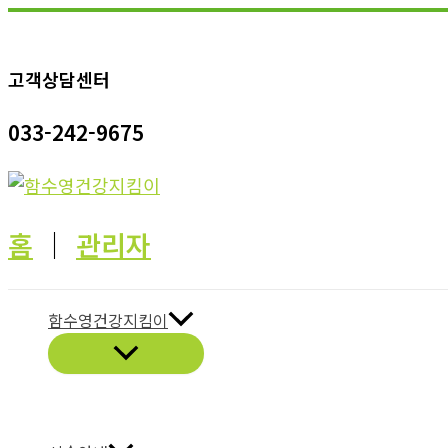
콘
텐
고객상담센터
츠
로
033-242-9675
건
너
뛰
기
홈
│
관리자
함수영건강지킴이