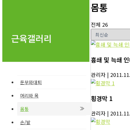
몸통
전체 26
근육갤러리
흉쇄 및 늑쇄 
관리자
| 2011.11
둔부와대퇴
머리와 목
횡경막 1
몸통
관리자
| 2011.11
손/발